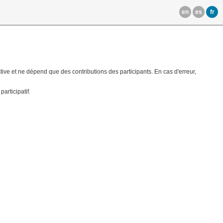
en
es
fr
ve et ne dépend que des contributions des participants. En cas d'erreur,
rticipatif.